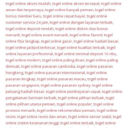
togel online akses mudah
,
togel online akses tercepat
,
togel online
aman dan terpercaya
,
togel online banyak pemain
,
togel online
bonus member baru
,
togel online cepat bayar
,
togel online
customer service 24 jam
,
togel online dengan layanan terbaik
,
togel online deposit rendah
,
togel online diskon dan bonus
menarik
,
togel online event menarik
,
togel online favorit
,
togel
online fitur lengkap
,
togel online gacor
,
togel online hadiah besar
,
togel online jackpot terbesar
,
togel online kualitas terbaik
,
togel
online layanan profesional
,
togel online minimal deposit 10 ribu
,
togel online modern
,
togel online paling dicari
,
togel online paling
diminati
,
togel online pasaran cambodia
,
togel online pasaran
hongkong
,
togel online pasaran internasional
,
togel online
pasaran lengkap
,
togel online pasaran macau
,
togel online
pasaran singapore
,
togel online pasaran sydney
,
togel online
peluang hadiah besar
,
togel online pembayaran cepat
,
togel online
pengalaman bermain terbaik
,
togel online pilihan terbaik
,
togel
online pilihan utama pemain
,
togel online populer
,
togel online
promosi menarik
,
togel online rekomendasi pemain
,
togel online
resmi
,
togel online resmi dan aman
,
togel online server stabil
,
togel
online sistem keamanan tinggi
,
togel online terbaik
,
togel online