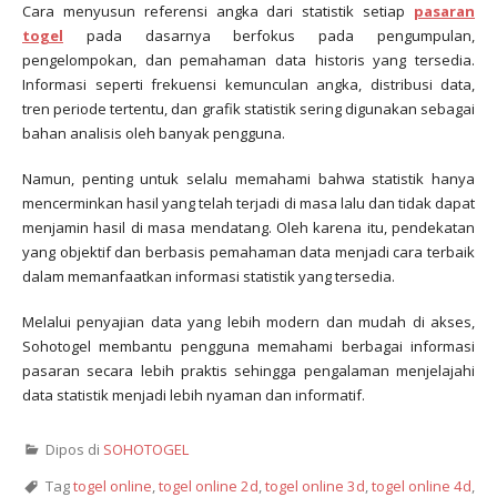
Cara menyusun referensi angka dari statistik setiap
pasaran
togel
pada dasarnya berfokus pada pengumpulan,
pengelompokan, dan pemahaman data historis yang tersedia.
Informasi seperti frekuensi kemunculan angka, distribusi data,
tren periode tertentu, dan grafik statistik sering digunakan sebagai
bahan analisis oleh banyak pengguna.
Namun, penting untuk selalu memahami bahwa statistik hanya
mencerminkan hasil yang telah terjadi di masa lalu dan tidak dapat
menjamin hasil di masa mendatang. Oleh karena itu, pendekatan
yang objektif dan berbasis pemahaman data menjadi cara terbaik
dalam memanfaatkan informasi statistik yang tersedia.
Melalui penyajian data yang lebih modern dan mudah di akses,
Sohotogel membantu pengguna memahami berbagai informasi
pasaran secara lebih praktis sehingga pengalaman menjelajahi
data statistik menjadi lebih nyaman dan informatif.
Dipos di
SOHOTOGEL
Tag
togel online
,
togel online 2d
,
togel online 3d
,
togel online 4d
,