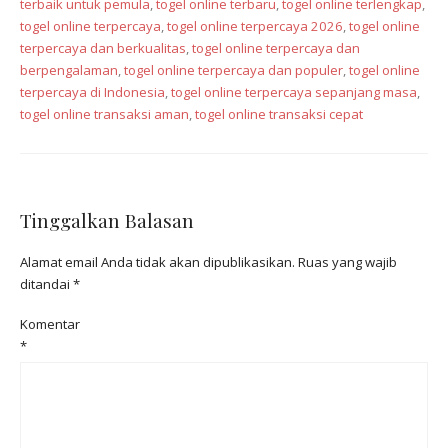
terbaik untuk pemula
,
togel online terbaru
,
togel online terlengkap
,
togel online terpercaya
,
togel online terpercaya 2026
,
togel online
terpercaya dan berkualitas
,
togel online terpercaya dan
berpengalaman
,
togel online terpercaya dan populer
,
togel online
terpercaya di Indonesia
,
togel online terpercaya sepanjang masa
,
togel online transaksi aman
,
togel online transaksi cepat
Tinggalkan Balasan
Alamat email Anda tidak akan dipublikasikan.
Ruas yang wajib
ditandai
*
Komentar
*