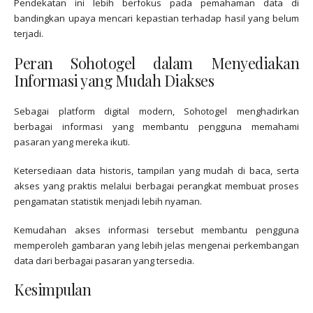
Pendekatan ini lebih berfokus pada pemahaman data di
bandingkan upaya mencari kepastian terhadap hasil yang belum
terjadi.
Peran Sohotogel dalam Menyediakan
Informasi yang Mudah Diakses
Sebagai platform digital modern, Sohotogel menghadirkan
berbagai informasi yang membantu pengguna memahami
pasaran yang mereka ikuti.
Ketersediaan data historis, tampilan yang mudah di baca, serta
akses yang praktis melalui berbagai perangkat membuat proses
pengamatan statistik menjadi lebih nyaman.
Kemudahan akses informasi tersebut membantu pengguna
memperoleh gambaran yang lebih jelas mengenai perkembangan
data dari berbagai pasaran yang tersedia.
Kesimpulan