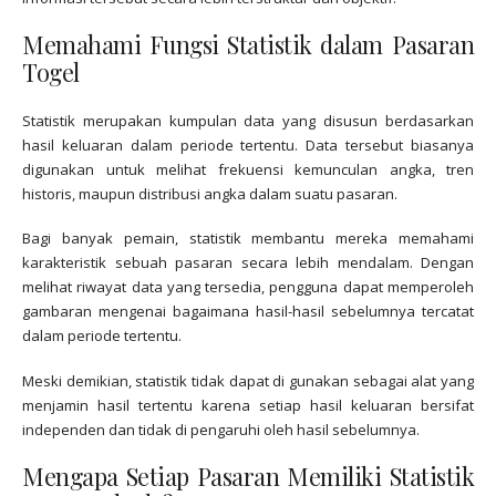
Memahami Fungsi Statistik dalam Pasaran
Togel
Statistik merupakan kumpulan data yang disusun berdasarkan
hasil keluaran dalam periode tertentu. Data tersebut biasanya
digunakan untuk melihat frekuensi kemunculan angka, tren
historis, maupun distribusi angka dalam suatu pasaran.
Bagi banyak pemain, statistik membantu mereka memahami
karakteristik sebuah pasaran secara lebih mendalam. Dengan
melihat riwayat data yang tersedia, pengguna dapat memperoleh
gambaran mengenai bagaimana hasil-hasil sebelumnya tercatat
dalam periode tertentu.
Meski demikian, statistik tidak dapat di gunakan sebagai alat yang
menjamin hasil tertentu karena setiap hasil keluaran bersifat
independen dan tidak di pengaruhi oleh hasil sebelumnya.
Mengapa Setiap Pasaran Memiliki Statistik