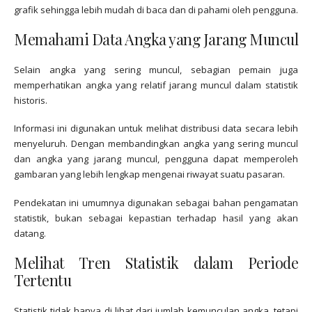
grafik sehingga lebih mudah di baca dan di pahami oleh pengguna.
Memahami Data Angka yang Jarang Muncul
Selain angka yang sering muncul, sebagian pemain juga
memperhatikan angka yang relatif jarang muncul dalam statistik
historis.
Informasi ini digunakan untuk melihat distribusi data secara lebih
menyeluruh. Dengan membandingkan angka yang sering muncul
dan angka yang jarang muncul, pengguna dapat memperoleh
gambaran yang lebih lengkap mengenai riwayat suatu pasaran.
Pendekatan ini umumnya digunakan sebagai bahan pengamatan
statistik, bukan sebagai kepastian terhadap hasil yang akan
datang.
Melihat Tren Statistik dalam Periode
Tertentu
Statistik tidak hanya di lihat dari jumlah kemunculan angka, tetapi