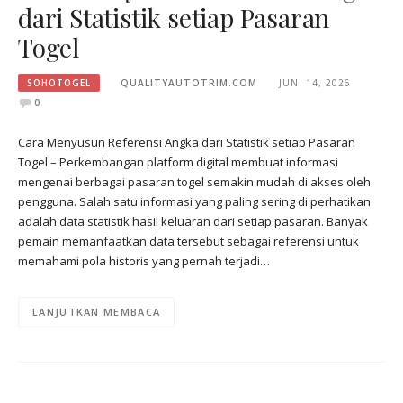
dari Statistik setiap Pasaran
Togel
SOHOTOGEL
QUALITYAUTOTRIM.COM
JUNI 14, 2026
0
Cara Menyusun Referensi Angka dari Statistik setiap Pasaran
Togel – Perkembangan platform digital membuat informasi
mengenai berbagai pasaran togel semakin mudah di akses oleh
pengguna. Salah satu informasi yang paling sering di perhatikan
adalah data statistik hasil keluaran dari setiap pasaran. Banyak
pemain memanfaatkan data tersebut sebagai referensi untuk
memahami pola historis yang pernah terjadi…
LANJUTKAN MEMBACA