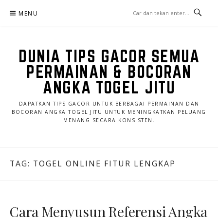
Lompat
MENU
ke
konten
DUNIA TIPS GACOR SEMUA
PERMAINAN & BOCORAN
ANGKA TOGEL JITU
DAPATKAN TIPS GACOR UNTUK BERBAGAI PERMAINAN DAN
BOCORAN ANGKA TOGEL JITU UNTUK MENINGKATKAN PELUANG
MENANG SECARA KONSISTEN.
TAG:
TOGEL ONLINE FITUR LENGKAP
Cara Menyusun Referensi Angka