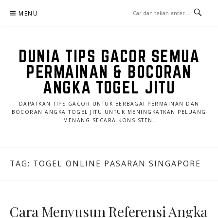
Lompat
MENU
ke
konten
DUNIA TIPS GACOR SEMUA
PERMAINAN & BOCORAN
ANGKA TOGEL JITU
DAPATKAN TIPS GACOR UNTUK BERBAGAI PERMAINAN DAN
BOCORAN ANGKA TOGEL JITU UNTUK MENINGKATKAN PELUANG
MENANG SECARA KONSISTEN.
TAG:
TOGEL ONLINE PASARAN SINGAPORE
Cara Menyusun Referensi Angka