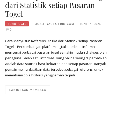
dari Statistik setiap Pasaran
Togel
SOHOTOGEL
QUALITYAUTOTRIM.COM
JUNI 14, 2026
0
Cara Menyusun Referensi Angka dari Statistik setiap Pasaran
Togel – Perkembangan platform digital membuat informasi
mengenai berbagai pasaran togel semakin mudah di akses oleh
pengguna. Salah satu informasi yang paling sering di perhatikan
adalah data statistik hasil keluaran dari setiap pasaran. Banyak
pemain memanfaatkan data tersebut sebagai referensi untuk
memahami pola historis yang pernah terjadi…
LANJUTKAN MEMBACA