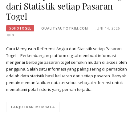
dari Statistik setiap Pasaran
Togel
SOHOTOGEL
QUALITYAUTOTRIM.COM
JUNI 14, 2026
0
Cara Menyusun Referensi Angka dari Statistik setiap Pasaran
Togel – Perkembangan platform digital membuat informasi
mengenai berbagai pasaran togel semakin mudah di akses oleh
pengguna. Salah satu informasi yang paling sering di perhatikan
adalah data statistik hasil keluaran dari setiap pasaran. Banyak
pemain memanfaatkan data tersebut sebagai referensi untuk
memahami pola historis yang pernah terjadi…
LANJUTKAN MEMBACA