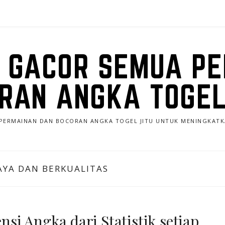
S GACOR SEMUA P
RAN ANGKA TOGEL
 PERMAINAN DAN BOCORAN ANGKA TOGEL JITU UNTUK MENINGKATK
AYA DAN BERKUALITAS
si Angka dari Statistik setiap