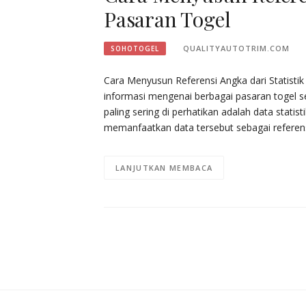
Pasaran Togel
QUALITYAUTOTRIM.COM
SOHOTOGEL
Cara Menyusun Referensi Angka dari Statisti
informasi mengenai berbagai pasaran togel s
paling sering di perhatikan adalah data statis
memanfaatkan data tersebut sebagai referens
LANJUTKAN MEMBACA