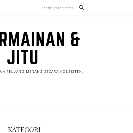
ERMAINAN &
 JITU
AN PELUANG MENANG SECARA KONSISTEN.
KATEGORI