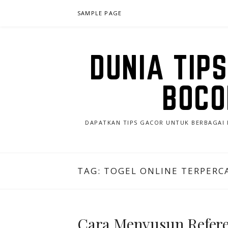
Lompat
SAMPLE PAGE
ke
konten
DUNIA TIP
BOCO
DAPATKAN TIPS GACOR UNTUK BERBAGAI
TAG:
TOGEL ONLINE TERPERC
Cara Menyusun Referen