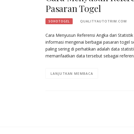
Pasaran Togel
QUALITYAUTOTRIM.COM
SOHOTOGEL
Cara Menyusun Referensi Angka dari Statisti
informasi mengenai berbagai pasaran togel s
paling sering di perhatikan adalah data statis
memanfaatkan data tersebut sebagai referens
LANJUTKAN MEMBACA