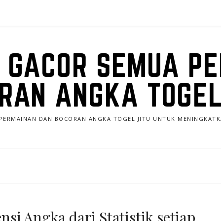
S GACOR SEMUA P
RAN ANGKA TOGEL
 PERMAINAN DAN BOCORAN ANGKA TOGEL JITU UNTUK MENINGKATK
si Angka dari Statistik setiap