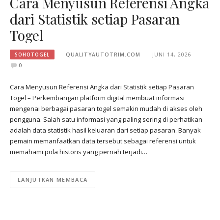
Cara Menyusun Referensi Angka
dari Statistik setiap Pasaran
Togel
SOHOTOGEL
QUALITYAUTOTRIM.COM
JUNI 14, 2026
0
Cara Menyusun Referensi Angka dari Statistik setiap Pasaran
Togel – Perkembangan platform digital membuat informasi
mengenai berbagai pasaran togel semakin mudah di akses oleh
pengguna. Salah satu informasi yang paling sering di perhatikan
adalah data statistik hasil keluaran dari setiap pasaran. Banyak
pemain memanfaatkan data tersebut sebagai referensi untuk
memahami pola historis yang pernah terjadi…
LANJUTKAN MEMBACA