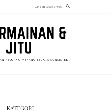
ERMAINAN &
 JITU
AN PELUANG MENANG SECARA KONSISTEN.
KATEGORI