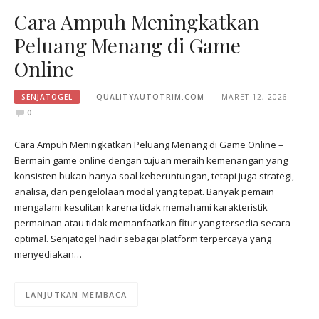
Cara Ampuh Meningkatkan
Peluang Menang di Game
Online
SENJATOGEL
QUALITYAUTOTRIM.COM
MARET 12, 2026
0
Cara Ampuh Meningkatkan Peluang Menang di Game Online –
Bermain game online dengan tujuan meraih kemenangan yang
konsisten bukan hanya soal keberuntungan, tetapi juga strategi,
analisa, dan pengelolaan modal yang tepat. Banyak pemain
mengalami kesulitan karena tidak memahami karakteristik
permainan atau tidak memanfaatkan fitur yang tersedia secara
optimal. Senjatogel hadir sebagai platform terpercaya yang
menyediakan…
LANJUTKAN MEMBACA