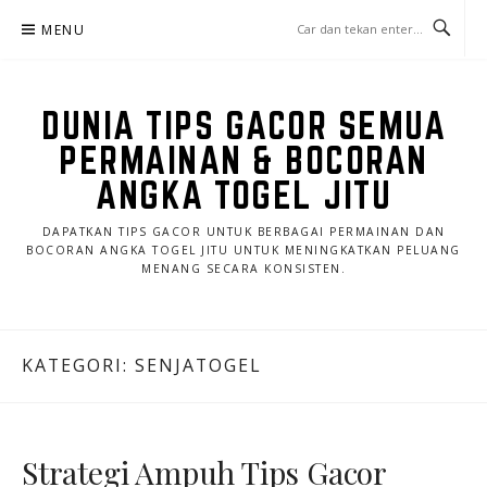
Lompat
MENU
ke
konten
DUNIA TIPS GACOR SEMUA
PERMAINAN & BOCORAN
ANGKA TOGEL JITU
DAPATKAN TIPS GACOR UNTUK BERBAGAI PERMAINAN DAN
BOCORAN ANGKA TOGEL JITU UNTUK MENINGKATKAN PELUANG
MENANG SECARA KONSISTEN.
KATEGORI:
SENJATOGEL
Strategi Ampuh Tips Gacor