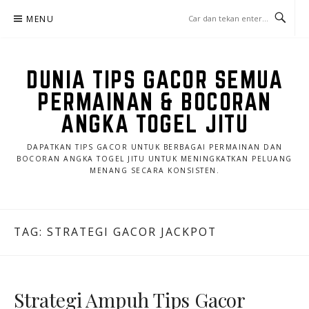
Lompat
MENU
ke
konten
DUNIA TIPS GACOR SEMUA
PERMAINAN & BOCORAN
ANGKA TOGEL JITU
DAPATKAN TIPS GACOR UNTUK BERBAGAI PERMAINAN DAN
BOCORAN ANGKA TOGEL JITU UNTUK MENINGKATKAN PELUANG
MENANG SECARA KONSISTEN.
TAG:
STRATEGI GACOR JACKPOT
Strategi Ampuh Tips Gacor