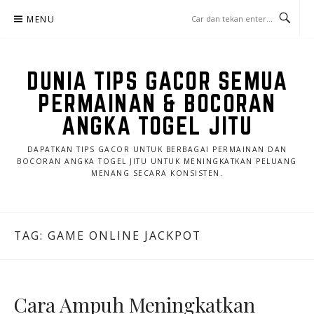
Lompat
MENU
ke
konten
DUNIA TIPS GACOR SEMUA
PERMAINAN & BOCORAN
ANGKA TOGEL JITU
DAPATKAN TIPS GACOR UNTUK BERBAGAI PERMAINAN DAN
BOCORAN ANGKA TOGEL JITU UNTUK MENINGKATKAN PELUANG
MENANG SECARA KONSISTEN.
TAG:
GAME ONLINE JACKPOT
Cara Ampuh Meningkatkan