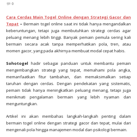
0
Cara Cerdas Main Togel Online dengan Strategi Gacor dan
Tepat
–
Bermain togel online saat ini tidak hanya mengandalkan
keberuntungan, tetapi juga membutuhkan strategi cerdas agar
peluang menang lebih tinggi. Banyak pemain pemula sering kali
bermain secara acak tanpa memperhatikan pola, tren, atau
momen gacor, yang pada akhirnya membuat modal cepat habis.
Sohotogel
hadir sebagai panduan untuk membantu pemain
mengembangkan strategi yang tepat, memahami pola angka,
memanfaatkan fitur tambahan, dan memaksimalkan setiap
taruhan dengan cerdas. Dengan pendekatan yang sistematis,
pemain tidak hanya meningkatkan peluang menang, tetapi juga
menikmati pengalaman bermain yang lebih nyaman dan
menguntungkan.
Artikel ini akan membahas langkah-langkah penting dalam
bermain togel online dengan strategi gacor dan tepat, mulai dari
mengenali pola hingga manajemen modal dan psikologi bermain.