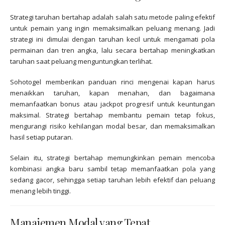
Strategi taruhan bertahap adalah salah satu metode paling efektif
untuk pemain yang ingin memaksimalkan peluang menang. Jadi
strategi ini dimulai dengan taruhan kecil untuk mengamati pola
permainan dan tren angka, lalu secara bertahap meningkatkan
taruhan saat peluang menguntungkan terlihat.
Sohotogel memberikan panduan rinci mengenai kapan harus
menaikkan taruhan, kapan menahan, dan bagaimana
memanfaatkan bonus atau jackpot progresif untuk keuntungan
maksimal. Strategi bertahap membantu pemain tetap fokus,
mengurangi risiko kehilangan modal besar, dan memaksimalkan
hasil setiap putaran.
Selain itu, strategi bertahap memungkinkan pemain mencoba
kombinasi angka baru sambil tetap memanfaatkan pola yang
sedang gacor, sehingga setiap taruhan lebih efektif dan peluang
menang lebih tinggi.
Manajemen Modal yang Tepat