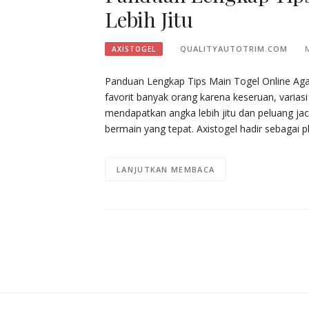
Lebih Jitu
QUALITYAUTOTRIM.COM
AXISTOGEL
Panduan Lengkap Tips Main Togel Online Agar
favorit banyak orang karena keseruan, varia
mendapatkan angka lebih jitu dan peluang jack
bermain yang tepat. Axistogel hadir sebagai
LANJUTKAN MEMBACA