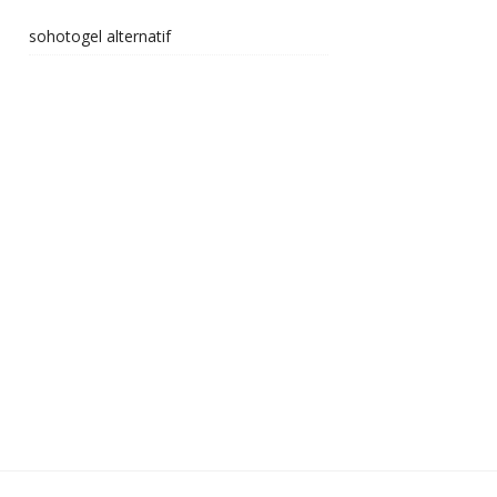
sohotogel alternatif