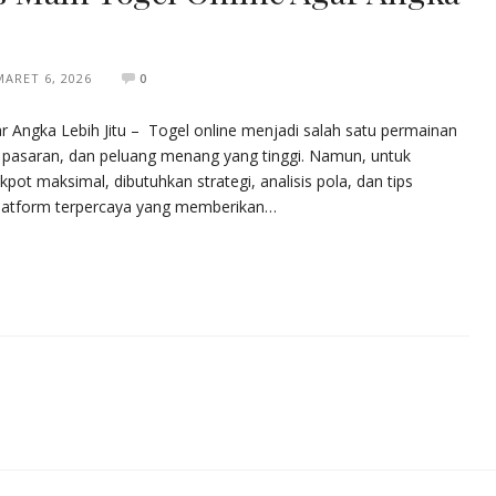
MARET 6, 2026
0
 Angka Lebih Jitu – Togel online menjadi salah satu permainan
si pasaran, dan peluang menang yang tinggi. Namun, untuk
pot maksimal, dibutuhkan strategi, analisis pola, dan tips
 platform terpercaya yang memberikan…