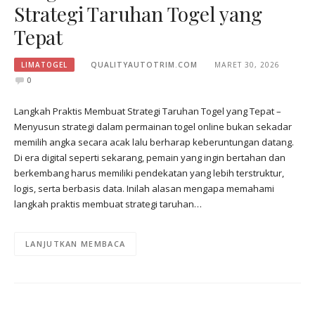
Strategi Taruhan Togel yang
Tepat
LIMATOGEL
QUALITYAUTOTRIM.COM
MARET 30, 2026
0
Langkah Praktis Membuat Strategi Taruhan Togel yang Tepat –
Menyusun strategi dalam permainan togel online bukan sekadar
memilih angka secara acak lalu berharap keberuntungan datang.
Di era digital seperti sekarang, pemain yang ingin bertahan dan
berkembang harus memiliki pendekatan yang lebih terstruktur,
logis, serta berbasis data. Inilah alasan mengapa memahami
langkah praktis membuat strategi taruhan…
LANJUTKAN MEMBACA