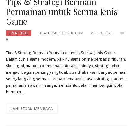
Tips & Strategi Bermain
Permainan untuk Semua Jenis
Game
LIMATOGEL
QUALITYAUTOTRIM.COM
MEI 29, 2026
0
Tips & Strategi Bermain Permainan untuk Semua Jenis Game –
Dalam dunia game modern, baik itu game online berbasis hiburan,
slot digital, maupun permainan interaktif lainnya, strategi selalu
menjadi bagian penting yang tidak bisa di abaikan. Banyak pemain
sering langsung bermain tanpa memahami dasar strategi, padahal
pemahaman awal ini sangat membantu dalam membangun pola
bermain…
LANJUTKAN MEMBACA