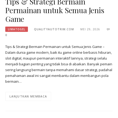
Tips & Strategi Bermain
Permainan untuk Semua Jenis
Game
LIMATOGEL
QUALITYAUTOTRIM.COM
MEI 29, 2026
0
Tips & Strategi Bermain Permainan untuk Semua Jenis Game –
Dalam dunia game modern, baik itu game online berbasis hiburan,
slot digital, maupun permainan interaktif lainnya, strategi selalu
menjadi bagian penting yang tidak bisa di abaikan. Banyak pemain
sering langsung bermain tanpa memahami dasar strategi, padahal
pemahaman awal ini sangat membantu dalam membangun pola
bermain…
LANJUTKAN MEMBACA