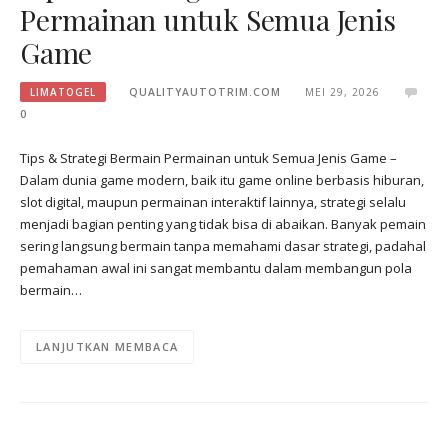
Permainan untuk Semua Jenis
Game
LIMATOGEL
QUALITYAUTOTRIM.COM
MEI 29, 2026
0
Tips & Strategi Bermain Permainan untuk Semua Jenis Game –
Dalam dunia game modern, baik itu game online berbasis hiburan,
slot digital, maupun permainan interaktif lainnya, strategi selalu
menjadi bagian penting yang tidak bisa di abaikan. Banyak pemain
sering langsung bermain tanpa memahami dasar strategi, padahal
pemahaman awal ini sangat membantu dalam membangun pola
bermain…
LANJUTKAN MEMBACA