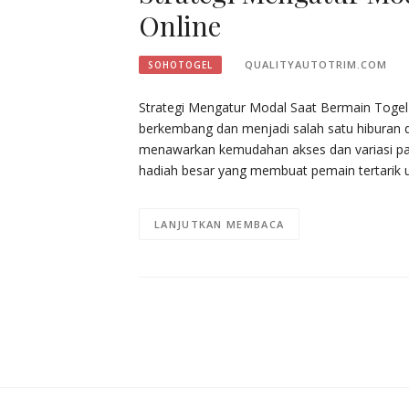
Online
QUALITYAUTOTRIM.COM
SOHOTOGEL
Strategi Mengatur Modal Saat Bermain Togel d
berkembang dan menjadi salah satu hiburan di
menawarkan kemudahan akses dan variasi pas
hadiah besar yang membuat pemain tertari
LANJUTKAN MEMBACA