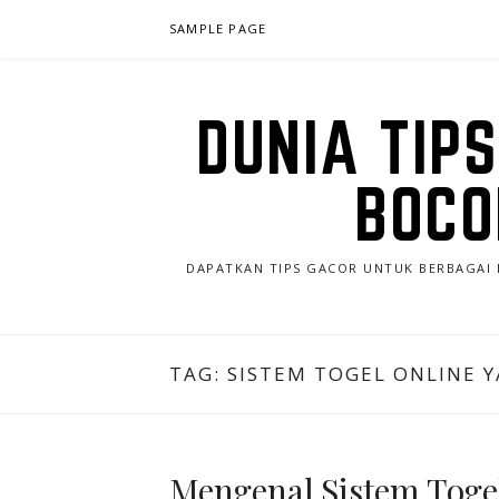
Lompat
SAMPLE PAGE
ke
konten
DUNIA TIP
BOCO
DAPATKAN TIPS GACOR UNTUK BERBAGAI
TAG:
SISTEM TOGEL ONLINE Y
Mengenal Sistem Toge