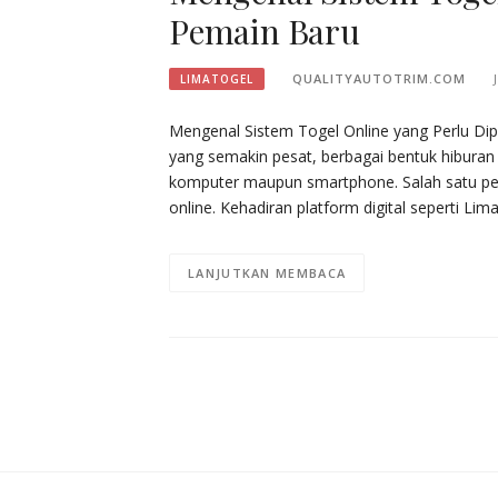
Pemain Baru
QUALITYAUTOTRIM.COM
LIMATOGEL
Mengenal Sistem Togel Online yang Perlu Di
yang semakin pesat, berbagai bentuk hiburan 
komputer maupun smartphone. Salah satu perm
online. Kehadiran platform digital seperti
LANJUTKAN MEMBACA