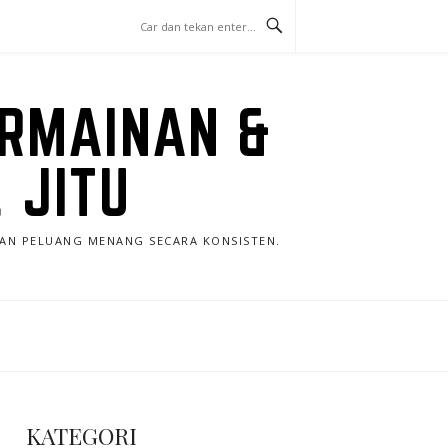
ERMAINAN &
 JITU
AN PELUANG MENANG SECARA KONSISTEN.
KATEGORI