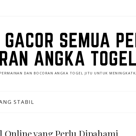
S GACOR SEMUA P
RAN ANGKA TOGEL
 PERMAINAN DAN BOCORAN ANGKA TOGEL JITU UNTUK MENINGKATK
ANG STABIL
l Online yang Perlu Dipahami