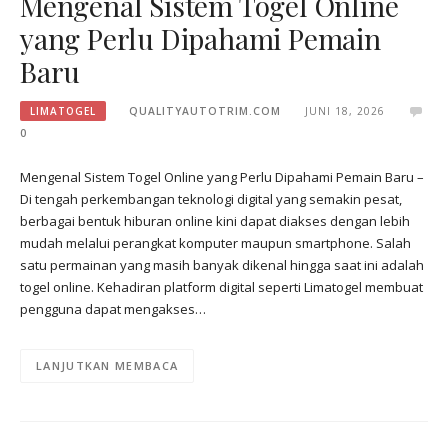
Mengenal Sistem Togel Online
yang Perlu Dipahami Pemain
Baru
LIMATOGEL
QUALITYAUTOTRIM.COM
JUNI 18, 2026
0
Mengenal Sistem Togel Online yang Perlu Dipahami Pemain Baru –
Di tengah perkembangan teknologi digital yang semakin pesat,
berbagai bentuk hiburan online kini dapat diakses dengan lebih
mudah melalui perangkat komputer maupun smartphone. Salah
satu permainan yang masih banyak dikenal hingga saat ini adalah
togel online. Kehadiran platform digital seperti Limatogel membuat
pengguna dapat mengakses…
LANJUTKAN MEMBACA