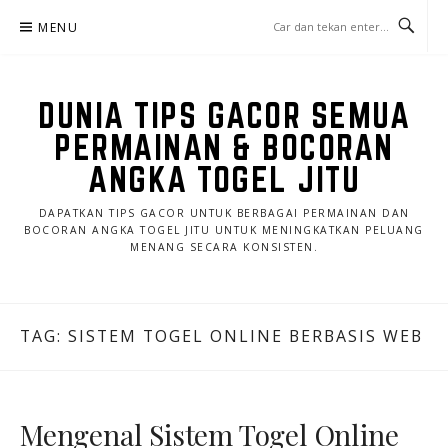
Lompat
MENU
ke
konten
DUNIA TIPS GACOR SEMUA
PERMAINAN & BOCORAN
ANGKA TOGEL JITU
DAPATKAN TIPS GACOR UNTUK BERBAGAI PERMAINAN DAN
BOCORAN ANGKA TOGEL JITU UNTUK MENINGKATKAN PELUANG
MENANG SECARA KONSISTEN.
TAG:
SISTEM TOGEL ONLINE BERBASIS WEB
Mengenal Sistem Togel Online