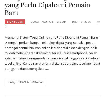
yang Perlu Dipahami Pemain
Baru
LIMATOGEL
QUALITYAUTOTRIM.COM
JUNI 18, 2026
0
Mengenal Sistem Togel Online yang Perlu Dipahami Pemain Baru –
Di tengah perkembangan teknologi digital yang semakin pesat,
berbagai bentuk hiburan online kini dapat diakses dengan lebih
mudah melalui perangkat komputer maupun smartphone. Salah
satu permainan yang masih banyak dikenal hingga saat ini adalah
togel online. Kehadiran platform digital seperti Limatogel membuat
pengguna dapat mengakses…
LANJUTKAN MEMBACA