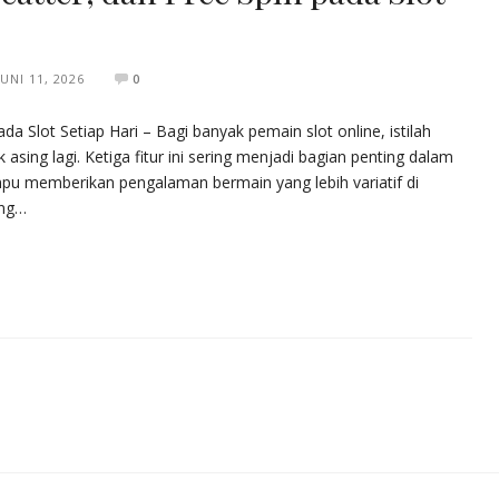
JUNI 11, 2026
0
da Slot Setiap Hari – Bagi banyak pemain slot online, istilah
 asing lagi. Ketiga fitur ini sering menjadi bagian penting dalam
u memberikan pengalaman bermain yang lebih variatif di
ing…