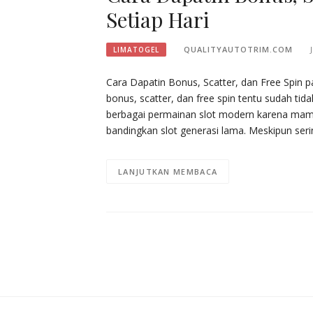
Setiap Hari
QUALITYAUTOTRIM.COM
LIMATOGEL
Cara Dapatin Bonus, Scatter, dan Free Spin pa
bonus, scatter, dan free spin tentu sudah tidak
berbagai permainan slot modern karena mamp
bandingkan slot generasi lama. Meskipun ser
LANJUTKAN MEMBACA