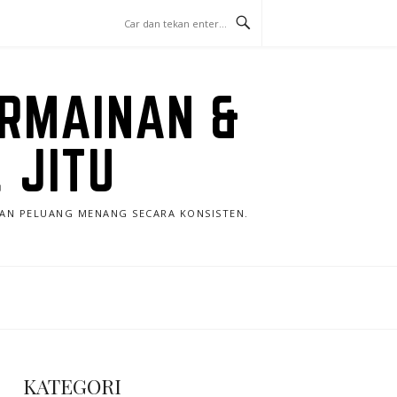
ERMAINAN &
 JITU
AN PELUANG MENANG SECARA KONSISTEN.
KATEGORI