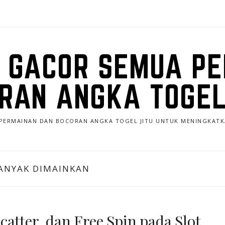
S GACOR SEMUA P
RAN ANGKA TOGEL
 PERMAINAN DAN BOCORAN ANGKA TOGEL JITU UNTUK MENINGKATK
BANYAK DIMAINKAN
atter, dan Free Spin pada Slot