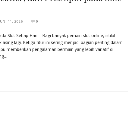
JUNI 11, 2026
0
da Slot Setiap Hari – Bagi banyak pemain slot online, istilah
 asing lagi. Ketiga fitur ini sering menjadi bagian penting dalam
u memberikan pengalaman bermain yang lebih variatif di
ing…