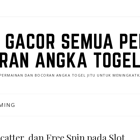
S GACOR SEMUA P
RAN ANGKA TOGEL
 PERMAINAN DAN BOCORAN ANGKA TOGEL JITU UNTUK MENINGKATK
AMING
atter, dan Free Spin pada Slot