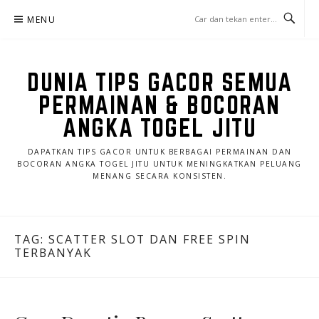
Lompat
MENU
ke
konten
DUNIA TIPS GACOR SEMUA
PERMAINAN & BOCORAN
ANGKA TOGEL JITU
DAPATKAN TIPS GACOR UNTUK BERBAGAI PERMAINAN DAN
BOCORAN ANGKA TOGEL JITU UNTUK MENINGKATKAN PELUANG
MENANG SECARA KONSISTEN.
TAG:
SCATTER SLOT DAN FREE SPIN
TERBANYAK