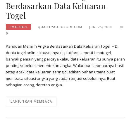
Berdasarkan Data Keluaran
Togel
LIMATOGEL
QUALITYAUTOTRIM.COM
JUNI 25, 2026
0
Panduan Memilih Angka Berdasarkan Data Keluaran Togel – Di
dunia togel online, khususnya di platform seperti Limatogel,
banyak pemain yang percaya kalau data keluaran itu punya peran
penting sebelum menentukan angka. Walaupun sebenarnya hasil
tetap acak, data keluaran sering dijadikan bahan utama buat
membaca situasi angka yang sudah terjadi sebelumnya. Buat
sebagian orang, deretan angka…
LANJUTKAN MEMBACA