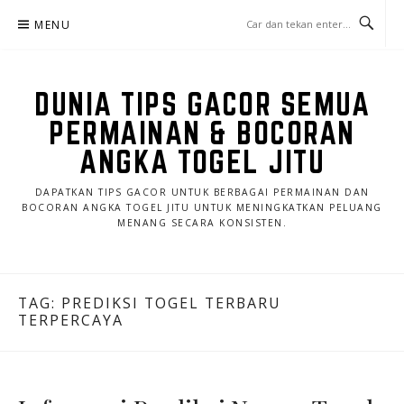
Lompat
MENU
ke
konten
DUNIA TIPS GACOR SEMUA
PERMAINAN & BOCORAN
ANGKA TOGEL JITU
DAPATKAN TIPS GACOR UNTUK BERBAGAI PERMAINAN DAN
BOCORAN ANGKA TOGEL JITU UNTUK MENINGKATKAN PELUANG
MENANG SECARA KONSISTEN.
TAG:
PREDIKSI TOGEL TERBARU
TERPERCAYA