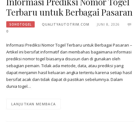
Informasi Prediksi Nomor Togel
Terbaru untuk Berbagai Pasaran
SOHOTOGEL
QUALITYAUTOTRIM.COM
JUNI 8, 2026
0
Informasi Prediksi Nomor Togel Terbaru untuk Berbagai Pasaran –
Artikel ini bersifat informatif dan membahas bagaimana informasi
prediksi nomor togel biasanya disusun dan di gunakan oleh
sebagian pemain. Tidak ada metode, data, atau prediksi yang
dapat menjamin hasil keluaran angka tertentu karena setiap hasil
bersifat acak dan tidak dapat di pastikan sebelumnya. Dalam
dunia togel…
LANJUTKAN MEMBACA