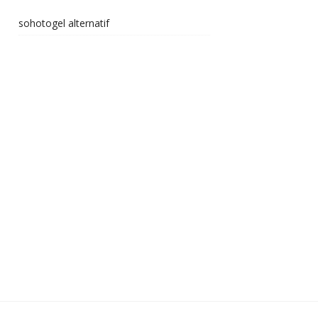
sohotogel alternatif