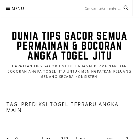
Lompat
MENU
ke
konten
DUNIA TIPS GACOR SEMUA
PERMAINAN & BOCORAN
ANGKA TOGEL JITU
DAPATKAN TIPS GACOR UNTUK BERBAGAI PERMAINAN DAN
BOCORAN ANGKA TOGEL JITU UNTUK MENINGKATKAN PELUANG
MENANG SECARA KONSISTEN.
TAG:
PREDIKSI TOGEL TERBARU ANGKA
MAIN