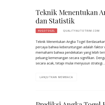
Teknik Menentukan An
dan Statistik
QUALITYAUTOTRIM.COM
HUGOTOGEL
Teknik Menentukan Angka Togel Berdasarkan P
percaya bahwa keberuntungan adalah fakto
memahami bahwa pendekatan yang lebih ter
peluang kemenangan secara signifikan. Denga
secara acak, tetapi mulai menyusun strategi…
LANJUTKAN MEMBACA
Prediksi Angka Togel 