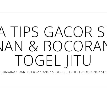
A TIPS GACOR 
NAN & BOCORA
TOGEL JITU
 PERMAINAN DAN BOCORAN ANGKA TOGEL JITU UNTUK MENINGKATK