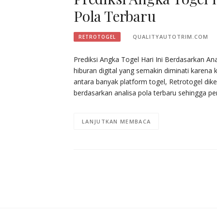
Pola Terbaru
QUALITYAUTOTRIM.COM
RETROTOGEL
Prediksi Angka Togel Hari Ini Berdasarkan An
hiburan digital yang semakin diminati karena 
antara banyak platform togel, Retrotogel dik
berdasarkan analisa pola terbaru sehingga 
LANJUTKAN MEMBACA