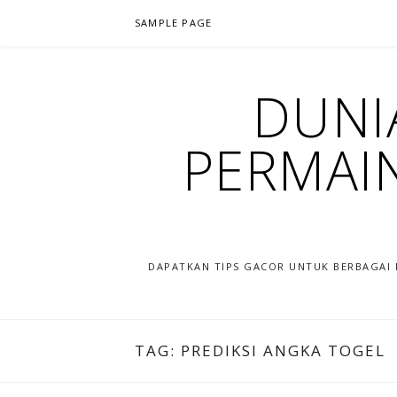
Lompat
SAMPLE PAGE
ke
konten
DUNI
PERMAI
DAPATKAN TIPS GACOR UNTUK BERBAGAI
TAG:
PREDIKSI ANGKA TOGEL