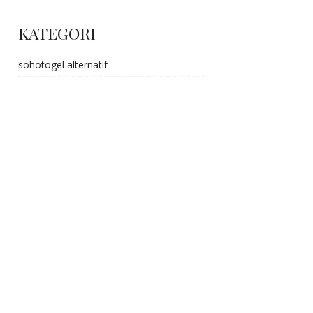
KATEGORI
sohotogel alternatif