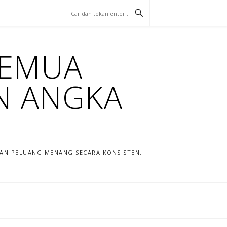
SEMUA
N ANGKA
AN PELUANG MENANG SECARA KONSISTEN.