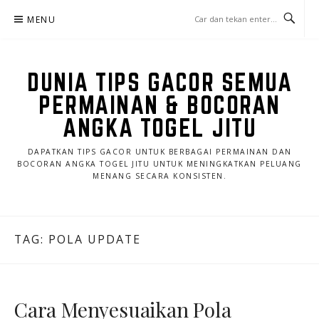
Lompat
MENU
ke
konten
DUNIA TIPS GACOR SEMUA
PERMAINAN & BOCORAN
ANGKA TOGEL JITU
DAPATKAN TIPS GACOR UNTUK BERBAGAI PERMAINAN DAN
BOCORAN ANGKA TOGEL JITU UNTUK MENINGKATKAN PELUANG
MENANG SECARA KONSISTEN.
TAG:
POLA UPDATE
Cara Menyesuaikan Pola