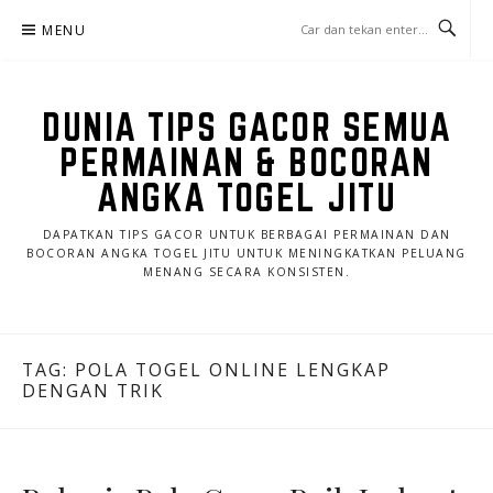
Lompat
MENU
ke
konten
DUNIA TIPS GACOR SEMUA
PERMAINAN & BOCORAN
ANGKA TOGEL JITU
DAPATKAN TIPS GACOR UNTUK BERBAGAI PERMAINAN DAN
BOCORAN ANGKA TOGEL JITU UNTUK MENINGKATKAN PELUANG
MENANG SECARA KONSISTEN.
TAG:
POLA TOGEL ONLINE LENGKAP
DENGAN TRIK