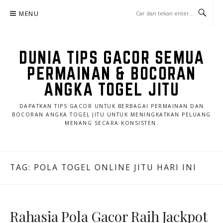
Lompat
MENU
ke
konten
DUNIA TIPS GACOR SEMUA
PERMAINAN & BOCORAN
ANGKA TOGEL JITU
DAPATKAN TIPS GACOR UNTUK BERBAGAI PERMAINAN DAN
BOCORAN ANGKA TOGEL JITU UNTUK MENINGKATKAN PELUANG
MENANG SECARA KONSISTEN.
TAG:
POLA TOGEL ONLINE JITU HARI INI
Rahasia Pola Gacor Raih Jackpot