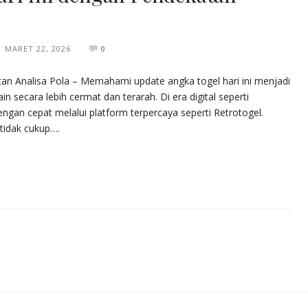
MARET 22, 2026
0
an Analisa Pola – Memahami update angka togel hari ini menjadi
n secara lebih cermat dan terarah. Di era digital seperti
dengan cepat melalui platform terpercaya seperti Retrotogel.
tidak cukup….