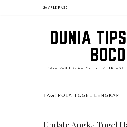
Lompat
SAMPLE PAGE
ke
konten
DUNIA TIP
BOCO
DAPATKAN TIPS GACOR UNTUK BERBAGAI
TAG:
POLA TOGEL LENGKAP
Update Angka Togel H