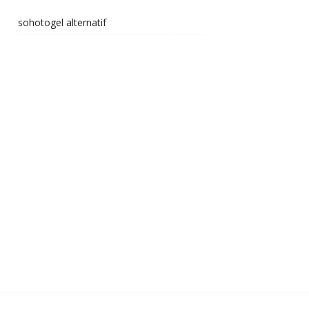
sohotogel alternatif