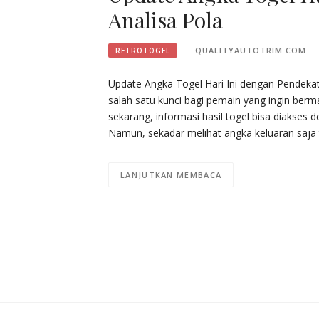
Analisa Pola
QUALITYAUTOTRIM.COM
RETROTOGEL
Update Angka Togel Hari Ini dengan Pendekat
salah satu kunci bagi pemain yang ingin bermai
sekarang, informasi hasil togel bisa diakses 
Namun, sekadar melihat angka keluaran saja 
LANJUTKAN MEMBACA