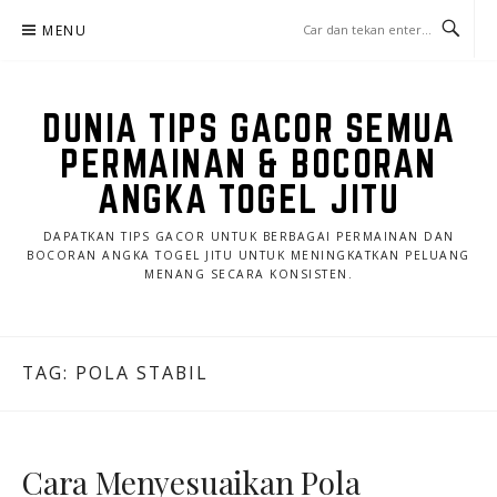
Lompat
MENU
ke
konten
DUNIA TIPS GACOR SEMUA
PERMAINAN & BOCORAN
ANGKA TOGEL JITU
DAPATKAN TIPS GACOR UNTUK BERBAGAI PERMAINAN DAN
BOCORAN ANGKA TOGEL JITU UNTUK MENINGKATKAN PELUANG
MENANG SECARA KONSISTEN.
TAG:
POLA STABIL
Cara Menyesuaikan Pola