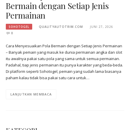
Bermain dengan Setiap Jenis
Permainan
SOHOTOGEL
QUALITYAUTOTRIM.COM
JUNI 27, 2026
0
Cara Menyesuaikan Pola Bermain dengan Setiap Jenis Permainan
– Banyak pemain yang masuk ke dunia permainan angka dan slot
itu awalnya pakai satu pola yang sama untuk semua permainan.
Padahal, tiap jenis permainan itu punya karakter yang beda-beda.
Di platform seperti Sohotogel, pemain yang sudah lama biasanya
paham kalau tidak bisa pakai satu cara untuk…
LANJUTKAN MEMBACA