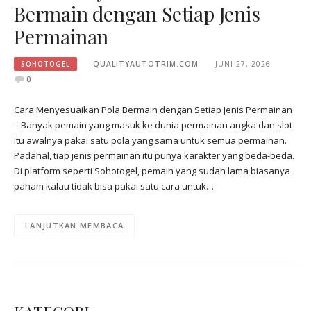
Bermain dengan Setiap Jenis
Permainan
SOHOTOGEL
QUALITYAUTOTRIM.COM
JUNI 27, 2026
0
Cara Menyesuaikan Pola Bermain dengan Setiap Jenis Permainan
– Banyak pemain yang masuk ke dunia permainan angka dan slot
itu awalnya pakai satu pola yang sama untuk semua permainan.
Padahal, tiap jenis permainan itu punya karakter yang beda-beda.
Di platform seperti Sohotogel, pemain yang sudah lama biasanya
paham kalau tidak bisa pakai satu cara untuk…
LANJUTKAN MEMBACA