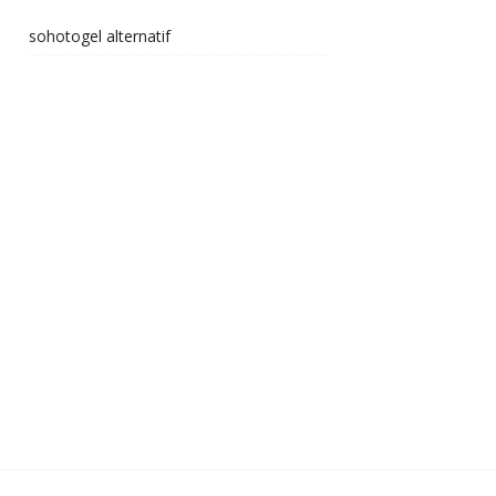
sohotogel alternatif