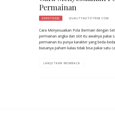
Permainan
QUALITYAUTOTRIM.COM
SOHOTOGEL
Cara Menyesuaikan Pola Bermain dengan Set
permainan angka dan slot itu awalnya pakai 
permainan itu punya karakter yang beda-beda
biasanya paham kalau tidak bisa pakai satu c
LANJUTKAN MEMBACA