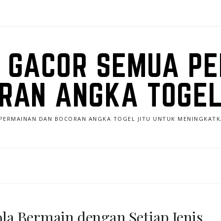
S GACOR SEMUA P
RAN ANGKA TOGEL
 PERMAINAN DAN BOCORAN ANGKA TOGEL JITU UNTUK MENINGKATK
la Bermain dengan Setiap Jenis