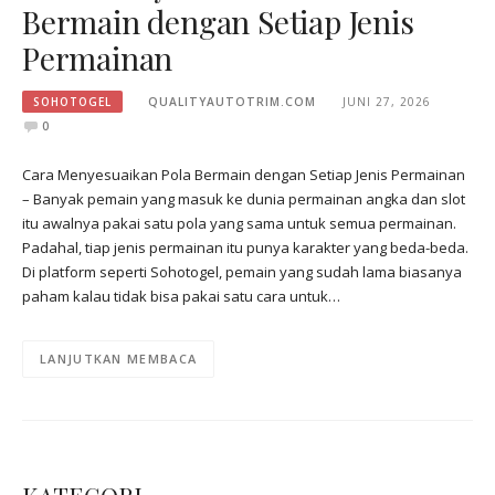
Bermain dengan Setiap Jenis
Permainan
SOHOTOGEL
QUALITYAUTOTRIM.COM
JUNI 27, 2026
0
Cara Menyesuaikan Pola Bermain dengan Setiap Jenis Permainan
– Banyak pemain yang masuk ke dunia permainan angka dan slot
itu awalnya pakai satu pola yang sama untuk semua permainan.
Padahal, tiap jenis permainan itu punya karakter yang beda-beda.
Di platform seperti Sohotogel, pemain yang sudah lama biasanya
paham kalau tidak bisa pakai satu cara untuk…
LANJUTKAN MEMBACA