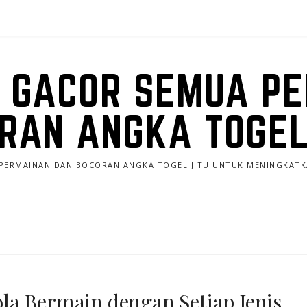
S GACOR SEMUA P
RAN ANGKA TOGEL
 PERMAINAN DAN BOCORAN ANGKA TOGEL JITU UNTUK MENINGKATK
la Bermain dengan Setiap Jenis