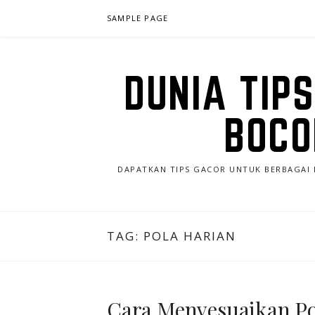
Lompat
SAMPLE PAGE
ke
konten
DUNIA TIP
BOCO
DAPATKAN TIPS GACOR UNTUK BERBAGAI
TAG:
POLA HARIAN
Cara Menyesuaikan Po