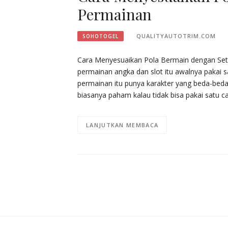
Permainan
QUALITYAUTOTRIM.COM
SOHOTOGEL
Cara Menyesuaikan Pola Bermain dengan Set
permainan angka dan slot itu awalnya pakai 
permainan itu punya karakter yang beda-beda
biasanya paham kalau tidak bisa pakai satu c
LANJUTKAN MEMBACA