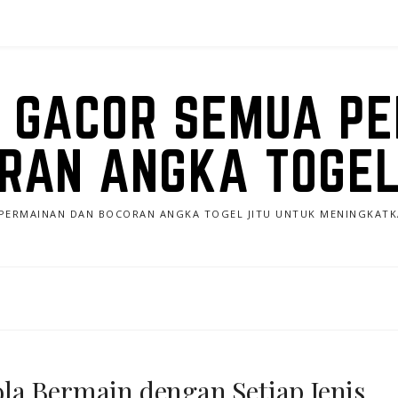
S GACOR SEMUA P
RAN ANGKA TOGEL
 PERMAINAN DAN BOCORAN ANGKA TOGEL JITU UNTUK MENINGKATK
la Bermain dengan Setiap Jenis