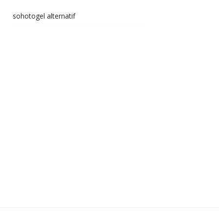
sohotogel alternatif