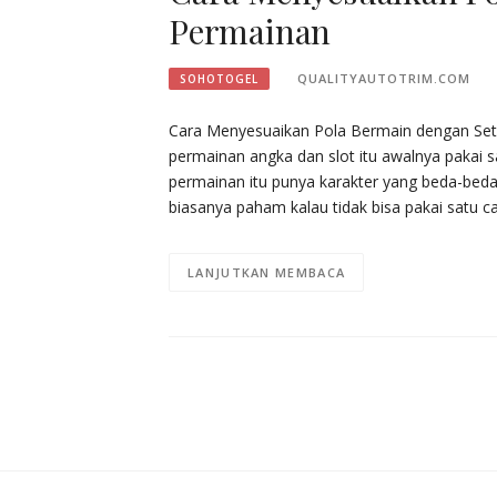
Permainan
QUALITYAUTOTRIM.COM
SOHOTOGEL
Cara Menyesuaikan Pola Bermain dengan Set
permainan angka dan slot itu awalnya pakai 
permainan itu punya karakter yang beda-beda
biasanya paham kalau tidak bisa pakai satu c
LANJUTKAN MEMBACA