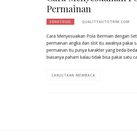
Permainan
QUALITYAUTOTRIM.COM
SOHOTOGEL
Cara Menyesuaikan Pola Bermain dengan Set
permainan angka dan slot itu awalnya pakai 
permainan itu punya karakter yang beda-beda
biasanya paham kalau tidak bisa pakai satu c
LANJUTKAN MEMBACA