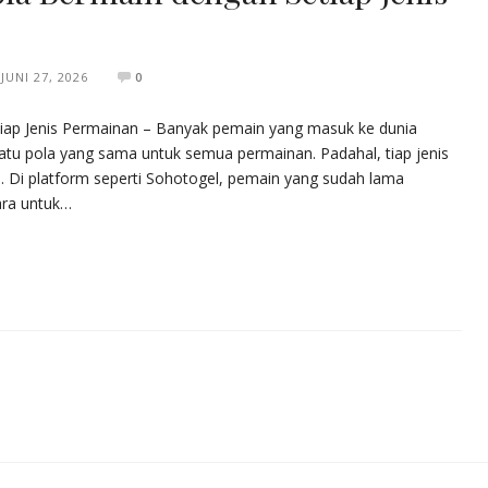
JUNI 27, 2026
0
iap Jenis Permainan – Banyak pemain yang masuk ke dunia
satu pola yang sama untuk semua permainan. Padahal, tiap jenis
. Di platform seperti Sohotogel, pemain yang sudah lama
ara untuk…