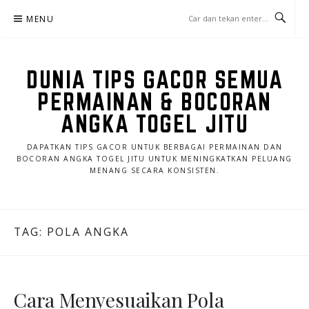
Lompat
MENU
ke
konten
DUNIA TIPS GACOR SEMUA
PERMAINAN & BOCORAN
ANGKA TOGEL JITU
DAPATKAN TIPS GACOR UNTUK BERBAGAI PERMAINAN DAN
BOCORAN ANGKA TOGEL JITU UNTUK MENINGKATKAN PELUANG
MENANG SECARA KONSISTEN.
TAG:
POLA ANGKA
Cara Menyesuaikan Pola