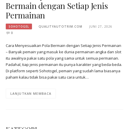
Bermain dengan Setiap Jenis
Permainan
SOHOTOGEL
QUALITYAUTOTRIM.COM
JUNI 27, 2026
0
Cara Menyesuaikan Pola Bermain dengan Setiap Jenis Permainan
– Banyak pemain yang masuk ke dunia permainan angka dan slot
itu awalnya pakai satu pola yang sama untuk semua permainan.
Padahal, tiap jenis permainan itu punya karakter yang beda-beda.
Di platform seperti Sohotogel, pemain yang sudah lama biasanya
paham kalau tidak bisa pakai satu cara untuk…
LANJUTKAN MEMBACA