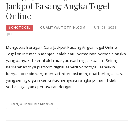
Jackpot Pasang Angka Togel
Online
SOHOTOGEL
QUALITYAUTOTRIM.COM
JUNI 23, 2026
0
Mengupas Beragam Cara Jackpot Pasang Angka Togel Online –
Togel online masih menjadi salah satu permainan berbasis angka
yang banyak di kenal oleh masyarakat hingga saat ini. Seiring
berkembangnya platform digital seperti Sohotogel, semakin
banyak pemain yang mencari informasi mengenai berbagai cara
yang sering digunakan untuk menyusun angka pilihan. Tidak
sedikit juga yang penasaran dengan…
LANJUTKAN MEMBACA