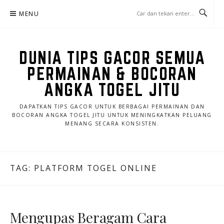
Lompat
MENU
ke
konten
DUNIA TIPS GACOR SEMUA
PERMAINAN & BOCORAN
ANGKA TOGEL JITU
DAPATKAN TIPS GACOR UNTUK BERBAGAI PERMAINAN DAN
BOCORAN ANGKA TOGEL JITU UNTUK MENINGKATKAN PELUANG
MENANG SECARA KONSISTEN.
TAG:
PLATFORM TOGEL ONLINE
Mengupas Beragam Cara