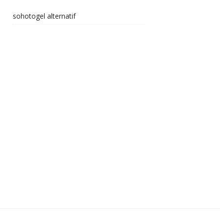
sohotogel alternatif