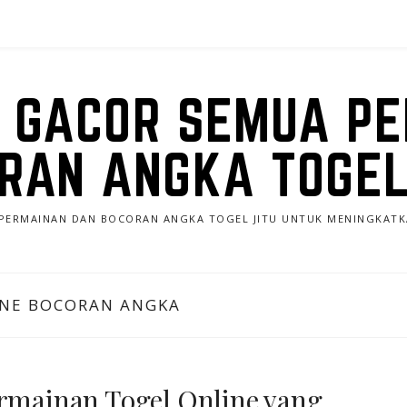
S GACOR SEMUA P
RAN ANGKA TOGEL
 PERMAINAN DAN BOCORAN ANGKA TOGEL JITU UNTUK MENINGKATK
INE BOCORAN ANGKA
ermainan Togel Online yang