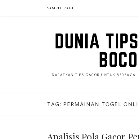
Lompat
SAMPLE PAGE
ke
konten
DUNIA TIP
BOCO
DAPATKAN TIPS GACOR UNTUK BERBAGAI
TAG:
PERMAINAN TOGEL ONLI
Analisis Pola Gacor P