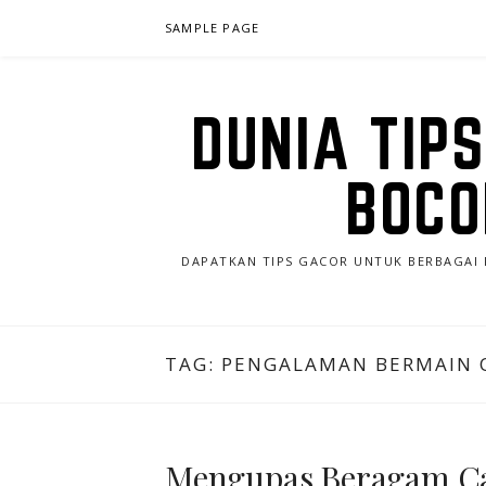
Lompat
SAMPLE PAGE
ke
konten
DUNIA TIP
BOCO
DAPATKAN TIPS GACOR UNTUK BERBAGAI
TAG:
PENGALAMAN BERMAIN 
Mengupas Beragam Car