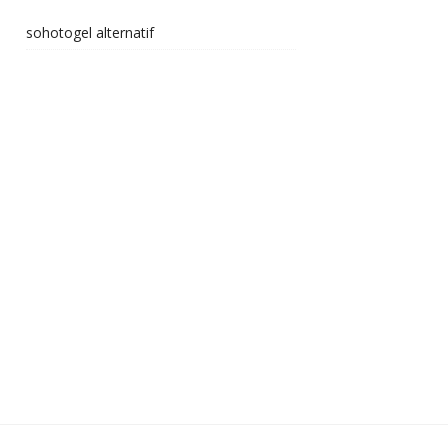
sohotogel alternatif