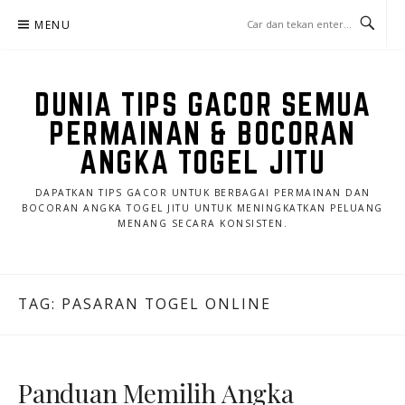
Lompat
MENU
ke
konten
DUNIA TIPS GACOR SEMUA
PERMAINAN & BOCORAN
ANGKA TOGEL JITU
DAPATKAN TIPS GACOR UNTUK BERBAGAI PERMAINAN DAN
BOCORAN ANGKA TOGEL JITU UNTUK MENINGKATKAN PELUANG
MENANG SECARA KONSISTEN.
TAG:
PASARAN TOGEL ONLINE
Panduan Memilih Angka