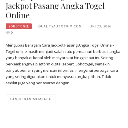
Jackpot Pasang Angka Togel
Online
SOHOTOGEL
QUALITYAUTOTRIM.COM
JUNI 23, 2026
0
Mengupas Beragam Cara Jackpot Pasang Angka Togel Online –
Togel online masih menjadi salah satu permainan berbasis angka
yang banyak di kenal oleh masyarakat hingga saat ini. Seiring
berkembangnya platform digital seperti Sohotogel, semakin
banyak pemain yang mencari informasi mengenai berbagai cara
yang sering digunakan untuk menyusun angka pilihan. Tidak
sedikit juga yang penasaran dengan…
LANJUTKAN MEMBACA