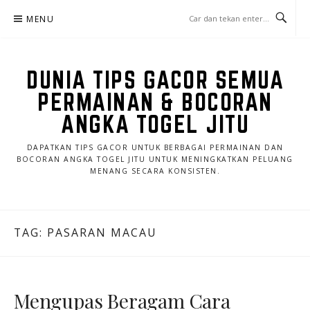
Lompat
MENU
ke
konten
DUNIA TIPS GACOR SEMUA
PERMAINAN & BOCORAN
ANGKA TOGEL JITU
DAPATKAN TIPS GACOR UNTUK BERBAGAI PERMAINAN DAN
BOCORAN ANGKA TOGEL JITU UNTUK MENINGKATKAN PELUANG
MENANG SECARA KONSISTEN.
TAG:
PASARAN MACAU
Mengupas Beragam Cara